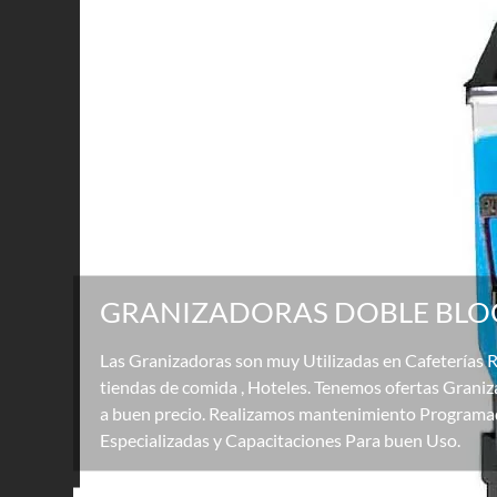
GRANIZADORAS DOBLE BL
Las Granizadoras son muy Utilizadas en Cafeterías 
tiendas de comida , Hoteles. Tenemos ofertas Grani
a buen precio. Realizamos mantenimiento Programa
Especializadas y Capacitaciones Para buen Uso.