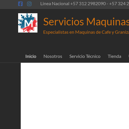
Saltar
Linea Nacional +57 312 2982090 - +57 324
al
contenido
Servicios Maquinas
Especialistas en Maquinas de Cafe y Grani
Inicio
Nosotros
Servicio Técnico
Tienda