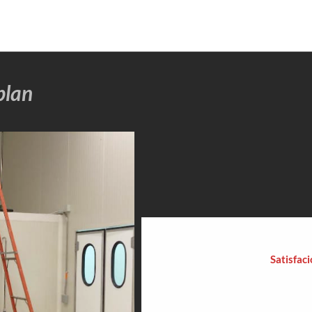
blan
Satisfac