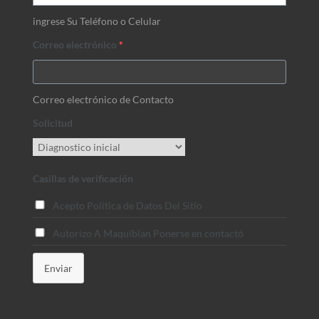
ingrese Su Teléfono o Celular
Correo electrónico
*
Correo electrónico de Contacto
Solicitud
Casillas de verificación
Acepto Política de Datos Del Sitio
Autorizo A Maquiblan Ponerse en contactó
Enviar