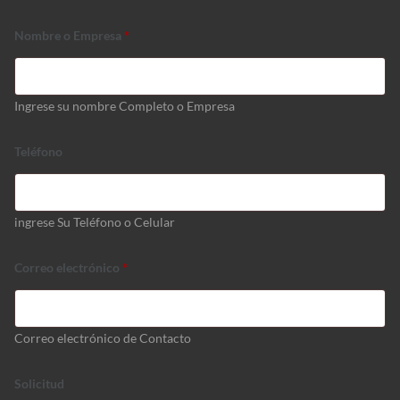
Nombre o Empresa
*
Ingrese su nombre Completo o Empresa
Teléfono
ingrese Su Teléfono o Celular
Correo electrónico
*
Correo electrónico de Contacto
Solicitud