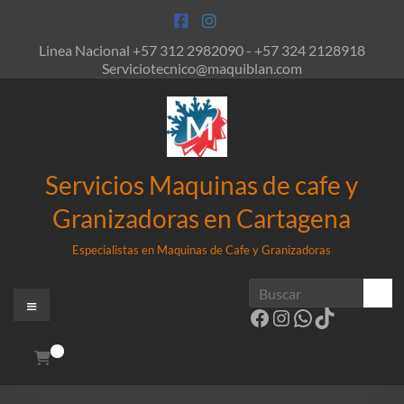
Saltar
al
contenido
Linea Nacional +57 312 2982090 - +57 324 2128918
Serviciotecnico@maquiblan.com
Servicios Maquinas de cafe y
Granizadoras en Cartagena
Especialistas en Maquinas de Cafe y Granizadoras
Menú
Facebook
Instagram
WhatsApp
TikTok
0